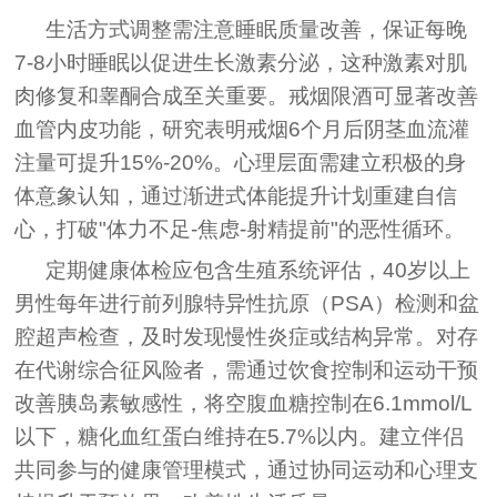
生活方式调整需注意睡眠质量改善，保证每晚
7-8小时睡眠以促进生长激素分泌，这种激素对肌
肉修复和睾酮合成至关重要。戒烟限酒可显著改善
血管内皮功能，研究表明戒烟6个月后阴茎血流灌
注量可提升15%-20%。心理层面需建立积极的身
体意象认知，通过渐进式体能提升计划重建自信
心，打破"体力不足-焦虑-射精提前"的恶性循环。
定期健康体检应包含生殖系统评估，40岁以上
男性每年进行前列腺特异性抗原（PSA）检测和盆
腔超声检查，及时发现慢性炎症或结构异常。对存
在代谢综合征风险者，需通过饮食控制和运动干预
改善胰岛素敏感性，将空腹血糖控制在6.1mmol/L
以下，糖化血红蛋白维持在5.7%以内。建立伴侣
共同参与的健康管理模式，通过协同运动和心理支