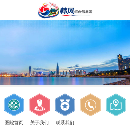
医院首页
关于我们
联系我们