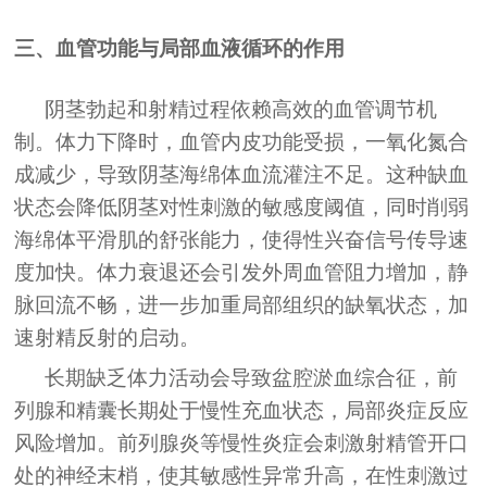
三、血管功能与局部血液循环的作用
阴茎勃起和射精过程依赖高效的血管调节机
制。体力下降时，血管内皮功能受损，一氧化氮合
成减少，导致阴茎海绵体血流灌注不足。这种缺血
状态会降低阴茎对性刺激的敏感度阈值，同时削弱
海绵体平滑肌的舒张能力，使得性兴奋信号传导速
度加快。体力衰退还会引发外周血管阻力增加，静
脉回流不畅，进一步加重局部组织的缺氧状态，加
速射精反射的启动。
长期缺乏体力活动会导致盆腔淤血综合征，前
列腺和精囊长期处于慢性充血状态，局部炎症反应
风险增加。前列腺炎等慢性炎症会刺激射精管开口
处的神经末梢，使其敏感性异常升高，在性刺激过