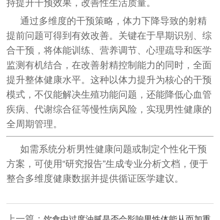
持提升干预效果，改善性生活质量。
通过多维度的干预策略，体力下降导致的射精
提前问题可得到有效改善。关键在于早期识别、综
合干预，将体能训练、营养调节、心理疏导和医学
监测有机结合，在改善射精控制能力的同时，全面
提升整体健康水平。这种以体力提升为核心的干预
模式，不仅能解决生殖功能问题，还能降低心血管
疾病、代谢综合征等慢性病风险，实现男性健康的
全周期管理。
如需系统分析男性健康问题或制定个性化干预
方案，可使用“研究报告”生成专业分析文档，便于
整合多维度健康数据并提供循证医学建议。
上一篇：
饮食中过度油腻是否会影响男性体能从而加重