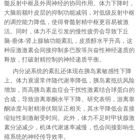
髓反射中枢及外周神经的协同作用。体力下降时，
大脑前额叶皮层的抑制功能减弱，对低级反射中枢
的调控能力降低，使得脊髓射精中枢更容易被激
活。同时，体力不足引发的慢性疲劳会导致下丘
脑-垂体-肾上腺轴功能紊乱，皮质醇水平升高，这
种应激激素会间接抑制多巴胺等兴奋性神经递质的
释放，打破射精控制的神经递质平衡。
内分泌系统的紊乱还体现在胰岛素敏感性下降
上。体力衰退常伴随代谢率降低，胰岛素抵抗风险
增加，而高胰岛素血症会干扰性激素结合球蛋白的
合成，导致游离睾酮水平下降。研究表明，游离睾
酮浓度与射精潜伏期呈正相关，其水平降低会直接
缩短性刺激耐受时间。此外，体力不足时甲状腺激
素分泌减少，机体代谢速率减慢，也会间接影响生
殖系统的神经传导效率。