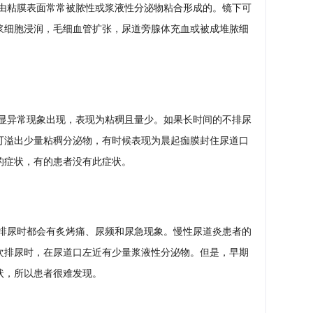
由粘膜表面常常被脓性或浆液性分泌物粘合形成的。镜下可
浆细胞浸润，毛细血管扩张，尿道旁腺体充血或被成堆脓细
显异常现象出现，表现为粘稠且量少。如果长时间的不排尿
可溢出少量粘稠分泌物，有时候表现为晨起痂膜封住尿道口
的症状，有的患者没有此症状。
排尿时都会有炙烤痛、尿频和尿急现象。慢性尿道炎患者的
次排尿时，在尿道口左近有少量浆液性分泌物。但是，早期
状，所以患者很难发现。