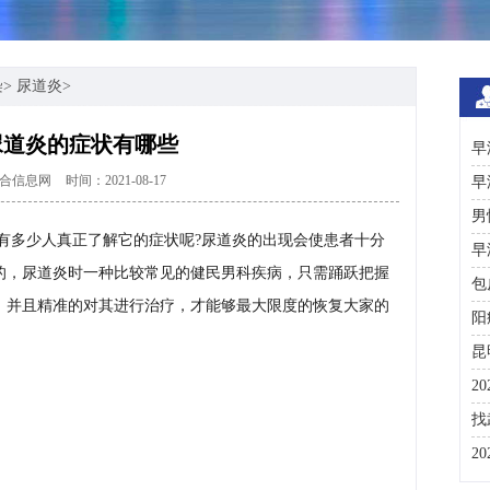
染
>
尿道炎
>
尿道炎的症状有哪些
早
合信息网
时间：2021-08-17
早
男
有多少人真正了解它的症状呢?尿道炎的出现会使患者十分
早
的，尿道炎时一种比较常见的健民男科疾病，只需踊跃把握
包
，并且精准的对其进行治疗，才能够最大限度的恢复大家的
阳
昆
2
咨
找
彩
2
分