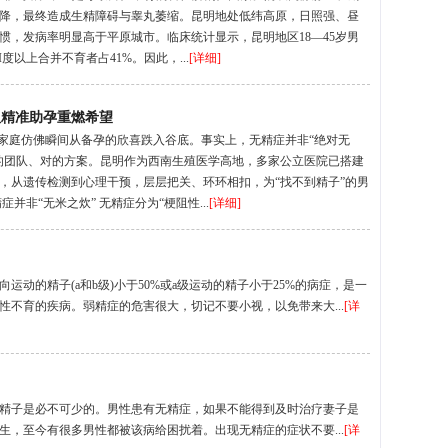
降，最终造成生精障碍与睾丸萎缩。昆明地处低纬高原，日照强、昼
惯，发病率明显高于平原城市。临床统计显示，昆明地区18—45岁男
度以上合并不育者占41%。因此，...
[详细]
队精准助孕重燃希望
少家庭仿佛瞬间从备孕的欣喜跌入谷底。事实上，无精症并非“绝对无
的团队、对的方案。昆明作为西南生殖医学高地，多家公立医院已搭建
，从遗传检测到心理干预，层层把关、环环相扣，为“找不到精子”的男
非“无米之炊” 无精症分为“梗阻性...
[详细]
动的精子(a和b级)小于50%或a级运动的精子小于25%的病症，是一
不育的疾病。弱精症的危害很大，切记不要小视，以免带来大...
[详
精子是必不可少的。男性患有无精症，如果不能得到及时治疗妻子是
，至今有很多男性都被该病给困扰着。出现无精症的症状不要...
[详