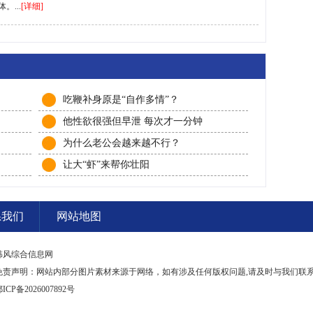
...
[详细]
吃鞭补身原是“自作多情”？
他性欲很强但早泄 每次才一分钟
为什么老公会越来越不行？
让大“虾”来帮你壮阳
系我们
网站地图
韩风综合信息网
免责声明：网站内部分图片素材来源于网络，如有涉及任何版权问题,请及时与我们联
ICP备2026007892号