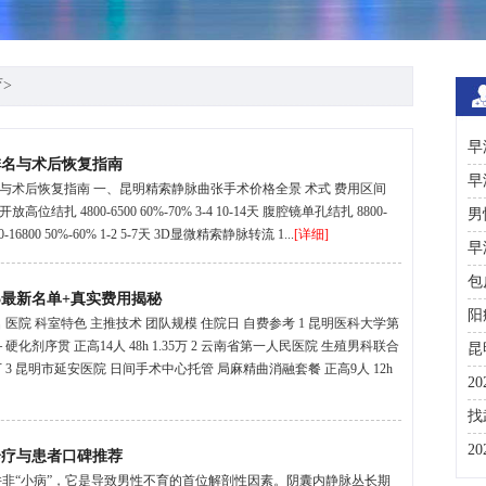
育
>
早
排名与术后恢复指南
早
与术后恢复指南 一、昆明精索静脉曲张手术价格全景 术式 费用区间
 4800-6500 60%-70% 3-4 10-14天 腹腔镜单孔结扎 8800-
男
-16800 50%-60% 1-2 5-7天 3D显微精索静脉转流 1...
[详细]
早
包
5最新名单+真实费用揭秘
阳
 医院 科室特色 主推技术 团队规模 住院日 自费参考 1 昆明医科大学第
剂序贯 正高14人 48h 1.35万 2 云南省第一人民医院 生殖男科联合
昆
0万 3 昆明市延安医院 日间手术中心托管 局麻精曲消融套餐 正高9人 12h
2
咨
找
彩
2
诊疗与患者口碑推荐
并非“小病”，它是导致男性不育的首位解剖性因素。阴囊内静脉丛长期
分