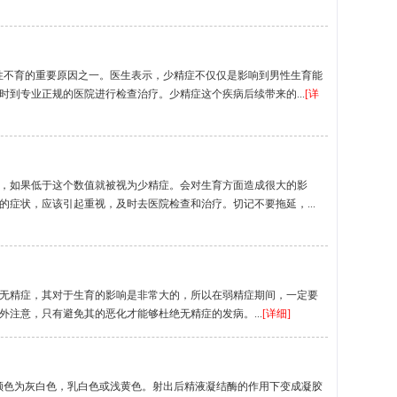
性不育的重要原因之一。医生表示，少精症不仅仅是影响到男性生育能
到专业正规的医院进行检查治疗。少精症这个疾病后续带来的...
[详
，如果低于这个数值就被视为少精症。会对生育方面造成很大的影
症状，应该引起重视，及时去医院检查和治疗。切记不要拖延，...
无精症，其对于生育的影响是非常大的，所以在弱精症期间，一定要
注意，只有避免其的恶化才能够杜绝无精症的发病。...
[详细]
颜色为灰白色，乳白色或浅黄色。射出后精液凝结酶的作用下变成凝胶