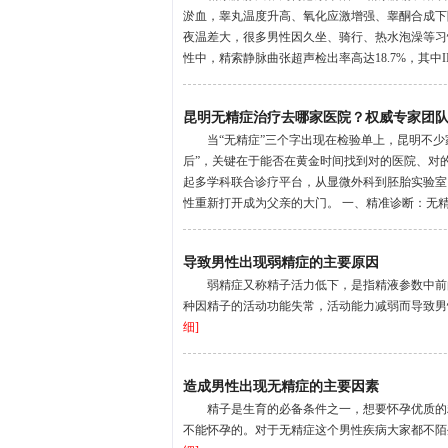
淤血，睾丸温度升高、氧化应激增强、睾酮合成下
夜温差大，很多男性因久坐、骑行、热水泡澡等习
性中，精索静脉曲张超声检出率高达18.7%，其中II
昆明无精症治疗去哪家医院？权威专家团
当“无精症”三个字出现在检验单上，昆明不
后”，关键在于能否在黄金时间找到对的医院、对
起多学科联合诊疗平台，从显微外科到胚胎实验室
性重新打开成为父亲的大门。 一、精准诊断：无精症并
导致男性出现弱精症的主要原因
弱精症又称精子活力低下，是指精液参数中前向运
种因精子的活动功能失常，活动能力减弱而导致男性
细]
造成男性出现无精症的主要因素
精子是生育的必备条件之一，想要怀孕优质的
不能怀孕的。对于无精症这个男性疾病大家都不陌生