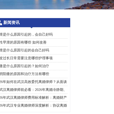
新闻资讯
泄是什么原因引起的，会自己好吗
性早泄的原因有哪些 如何改善
泄是什么原因引起的会自己好吗
皮过长日常需要注意哪些护理事项
痿是什么原因引起的？如何治疗
明阳痿的原因和治疗方法有哪些
026年如何在武汉高效委托离婚律师？从面谈
询到判决执行的完整避雷手册
武汉离婚律师前必看：2026年离婚冷静期、
礼返还及房产分割高频问题汇总
026年武汉离婚律师费用标准解析：离婚财产
割、债务处理及子女抚养指南
026年武汉专业离婚律师深度解析：协议离婚
诉讼离婚全流程指南及财产分割子女抚养关