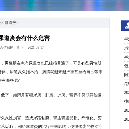
染
>
尿道炎
>
尿道炎会有什么危害
早
合信息网
时间：2021-08-17
男
早
中，男性朋友患有尿道炎也已经很普遍了，可是有些男性朋
包
身体，尿道炎久拖不治，病情就越来越严重甚至给自己带来
阳
有哪些呢?
昆
2
力低下，如归并有糖尿病、肿瘤、肝病、营养不良或其他慢
咨
找
。
彩
2
持久炎性损害，造成尿路黏膜、肾盂肾盏受损、纤维化、变
分
2
流和治疗，都给尿道炎的治疗带来影响，使得传统的物治疗
与