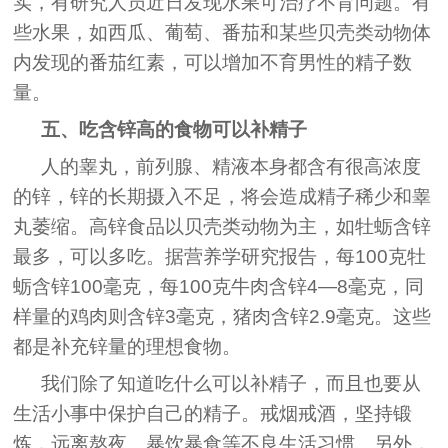
实，有研究人员近日发现水果可治疗不育问题。有
些水果，如西瓜、葡萄、番茄和某些贝壳类动物体
内发现的番茄红素，可以增加不育男性的精子数
量。
五、吃含锌高的食物可以补精子
人的睾丸，前列腺、精液本身都含有很高浓度
的锌，锌的长期摄入不足，将会造成精子稀少和睾
丸萎缩。高锌食品以贝壳类动物为主，如牡蛎含锌
最多，可以多吃。据营养学研究报告，每100克牡
蛎含锌100毫克，每100克牛肉含锌4—8毫克，同
样量的鸡肉则含锌3毫克，猪肉含锌2.9毫克。这些
都是补充锌量的理想食物。
我们除了知道吃什么可以补精子，而且也要从
生活小事中保护自己的精子。戒烟戒酒，坚持锻
炼，远离熬夜、暴饮暴食等不良生活习惯。另外，