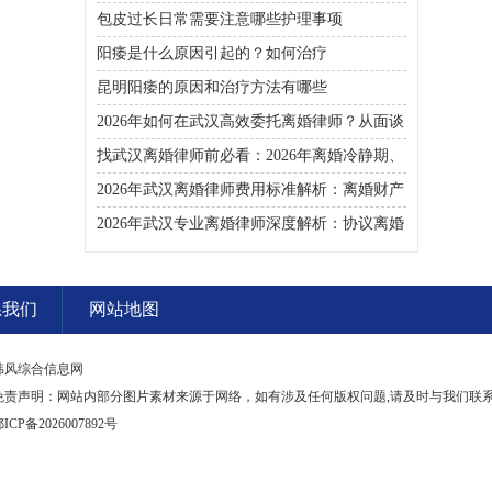
包皮过长日常需要注意哪些护理事项
阳痿是什么原因引起的？如何治疗
昆明阳痿的原因和治疗方法有哪些
2026年如何在武汉高效委托离婚律师？从面谈
咨询到判决执行的完整避雷手册
找武汉离婚律师前必看：2026年离婚冷静期、
彩礼返还及房产分割高频问题汇总
2026年武汉离婚律师费用标准解析：离婚财产
分割、债务处理及子女抚养指南
2026年武汉专业离婚律师深度解析：协议离婚
与诉讼离婚全流程指南及财产分割子女抚养关
键要点
系我们
网站地图
韩风综合信息网
免责声明：网站内部分图片素材来源于网络，如有涉及任何版权问题,请及时与我们联
ICP备2026007892号