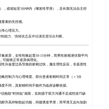
泄），或缩短至3分钟内（继发性早泄），且长期无法自主控
随显著的失控感。
为等心理压力。
控制能力、情绪状态及伴侣满意度综合判断。
奏差异，女性性唤起需10-15分钟，而男性射精潜伏期平均
准，可能将正常差异病理化。
因性兴奋度过高导致的射精过快，属生理性反应，非器质性
忽略控制力与心理维度。部分患者射精时间正常（＞3分
强度不同，其射精时间不能作为临床诊断依据。
伴侣抱怨“时间短”就医，实则源于双方沟通不足或性技巧缺
质醇升高抑制勃起功能，间接诱发早泄；而早泄又反向加剧