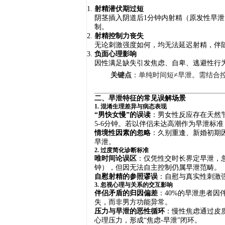
射精潜伏期过短
阴茎插入阴道后1分钟内射精（原发性早
制。
射精控制力丧失
无论刺激强度如何，均无法延迟射精，伴
负面心理影响
因性满足缺失引发焦虑、自卑、逃避性行
关键点
：单纯时间短≠早泄。需结合
二、早泄特征的常见误解场景
1. 混淆生理差异与病态表现
“男快女慢”的误读
：男女性反应存在天然节
5-6分钟。若以伴侣未达高潮作为早泄标
情境性因素的忽略
：久别重逢、新婚初期
早泄。
2. 过度简化诊断标准
唯时间论误区
：仅凭性交时长界定早泄，
钟），但因无法自主控制仍属早泄范畴。
自慰射精的参照谬误
：自慰与真实性刺激
3. 忽视心理与关系的交互影响
伴侣矛盾的归因偏差
：40%的早泄患者因
失，而非男方功能异常。
压力与早泄的恶性循环
：慢性焦虑通过皮
心理压力，形成“焦虑-早泄”闭环。