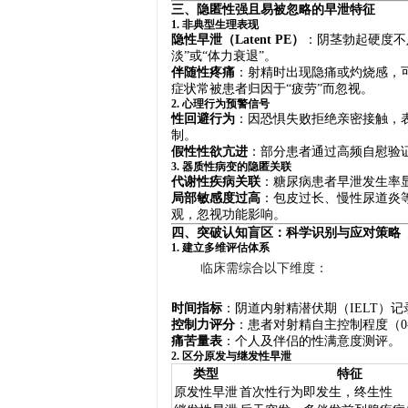
三、隐匿性强且易被忽略的早泄特征
1. 非典型生理表现
隐性早泄（Latent PE）
：阴茎勃起硬度不
淡”或“体力衰退”。
伴随性疼痛
：射精时出现隐痛或灼烧感，
症状常被患者归因于“疲劳”而忽视。
2. 心理行为预警信号
性回避行为
：因恐惧失败拒绝亲密接触，
制。
假性性欲亢进
：部分患者通过高频自慰验
3. 器质性病变的隐匿关联
代谢性疾病关联
：糖尿病患者早泄发生率
局部敏感度过高
：包皮过长、慢性尿道炎
观，忽视功能影响。
四、突破认知盲区：科学识别与应对策略
1. 建立多维评估体系
临床需综合以下维度：
时间指标
：阴道内射精潜伏期（IELT）记
控制力评分
：患者对射精自主控制程度（0-
痛苦量表
：个人及伴侣的性满意度测评。
2. 区分原发与继发性早泄
类型
特征
原发性早泄
首次性行为即发生，终生性