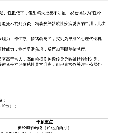
足、性欲低下，但射精失控感不明显，易被误认为“性冷
可能提示前列腺炎、精囊炎等器质性疾病诱发的早泄，此类
表现为工作忙累、情绪疏离等，实则为早泄的心理代偿机
证性能力，掩盖早泄焦虑，反而加重阴茎敏感度。
显著高于常人，高血糖损伤神经传导导致射精控制失灵。
等使龟头神经敏感性异常升高，但患者常仅关注生殖器外
录；
10分）；
干预重点
神经调节药物（如达泊西汀）