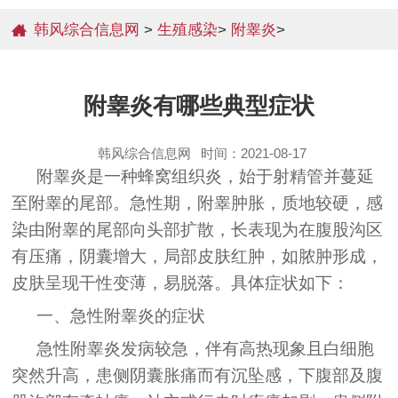
韩风综合信息网
>
生殖感染
>
附睾炎
>
附睾炎有哪些典型症状
韩风综合信息网
时间：2021-08-17
附睾炎是一种蜂窝组织炎，始于射精管并蔓延
至附睾的尾部。急性期，附睾肿胀，质地较硬，感
染由附睾的尾部向头部扩散，长表现为在腹股沟区
有压痛，阴囊增大，局部皮肤红肿，如脓肿形成，
皮肤呈现干性变薄，易脱落。具体症状如下：
一、急性附睾炎的症状
急性附睾炎发病较急，伴有高热现象且白细胞
突然升高，患侧阴囊胀痛而有沉坠感，下腹部及腹