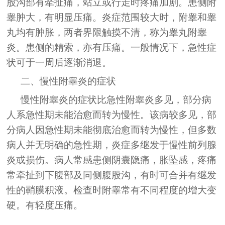
股沟部有牵扯痛，站立或行走时疼痛加剧。患侧附
睾肿大，有明显压痛。炎症范围较大时，附睾和睾
丸均有肿胀，两者界限触摸不清，称为睾丸附睾
炎。患侧的精索，亦有压痛。一般情况下，急性症
状可于一周后逐渐消退。
二、慢性附睾炎的症状
慢性附睾炎的症状比急性附睾炎多见，部分病
人系急性期未能治愈而转为慢性。该病较多见，部
分病人因急性期未能彻底治愈而转为慢性，但多数
病人并无明确的急性期，炎症多继发于慢性前列腺
炎或损伤。病人常感患侧阴囊隐痛，胀坠感，疼痛
常牵扯到下腹部及同侧腹股沟，有时可合并有继发
性的鞘膜积液。检查时附睾常有不同程度的增大变
硬。有轻度压痛。